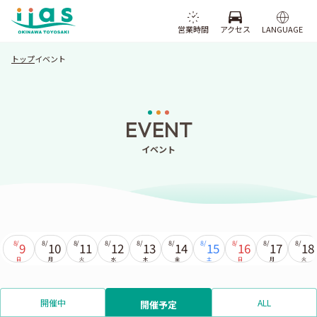
営業時間
アクセス
LANGUAGE
トップ
イベント
EVENT
イベント
8/
8/
8/
8/
8/
8/
8/
8/
8/
8/
9
10
11
12
13
14
15
16
17
18
日
月
火
水
木
金
土
日
月
火
開催中
ALL
開催予定