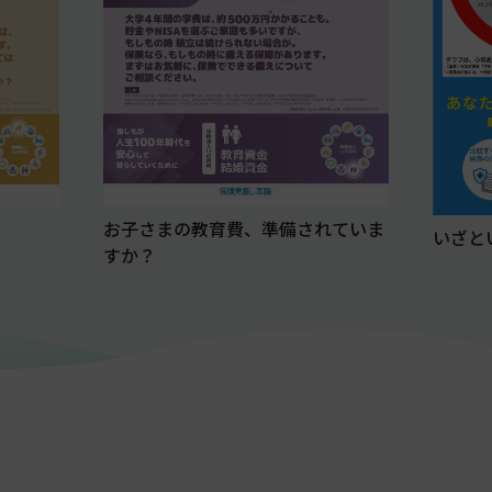
お子さまの教育費、準備されていま
いざと
すか？