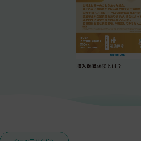
収入保障保険とは？
ショップガイドへ