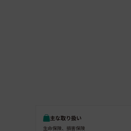
主な取り扱い
生命保険、損害保険