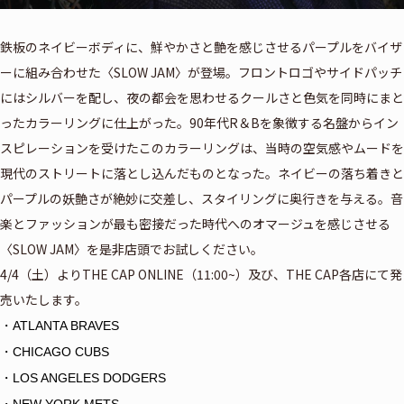
鉄板のネイビーボディに、鮮やかさと艶を感じさせるパープルをバイザ
ーに組み合わせた〈SLOW JAM〉が登場。フロントロゴやサイドパッチ
にはシルバーを配し、夜の都会を思わせるクールさと色気を同時にまと
ったカラーリングに仕上がった。90年代R＆Bを象徴する名盤からイン
スピレーションを受けたこのカラーリングは、当時の空気感やムードを
現代のストリートに落とし込んだものとなった。ネイビーの落ち着きと
パープルの妖艶さが絶妙に交差し、スタイリングに奥行きを与える。音
楽とファッションが最も密接だった時代へのオマージュを感じさせる
〈SLOW JAM〉を是非店頭でお試しください。
4/4（土）よりTHE CAP ONLINE（11:00~）及び、THE CAP各店にて発
売いたします。
・ATLANTA BRAVES
・CHICAGO CUBS
・LOS ANGELES DODGERS
・NEW YORK METS