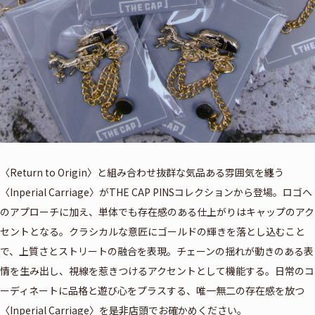
〈Return to Origin〉と組み合わせ抜群な気品ある雰囲気を纏う
〈Inperial Carriage〉がTHE CAP PINSコレクションから登場。ロゴへ
のアプローチに加え、単体でも存在感のある仕上がりはキャップのアク
セントとなる。クラシカルな意匠にゴールドの輝きを落とし込むこと
で、上質さとストリートの融合を表現。チェーンの揺れが動きのある表
情を生み出し、視線を惹きつけるアクセントとして機能する。日常のコ
ーディネートに品格と遊び心をプラスする、唯一無二の存在感を放つ
〈Inperial Carriage〉を是非店頭でお確かめください。