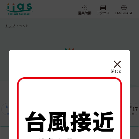
営業時間
アクセス
LANGUAGE
トップ
イベント
EVENT
イベント
閉じる
8/
8/
8/
8/
8/
8/
8/
8/
8/
8/
8
9
10
11
12
13
14
15
16
17
土
日
月
火
水
木
金
土
日
月
開催中
ALL
開催予定