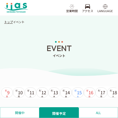
営業時間
アクセス
LANGUAGE
トップ
イベント
EVENT
イベント
8/
8/
8/
8/
8/
8/
8/
8/
8/
8/
9
10
11
12
13
14
15
16
17
18
日
月
火
水
木
金
土
日
月
火
開催中
ALL
開催予定