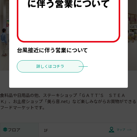
台風接近に伴う営業について
詳しくはコチラ
食料品や日用品の他、ステーキショップ「ＧＡＴＴ'Ｓ ＳＴＥＡ
Ｋ」、お土産ショップ「美ら音.net」など楽しみながらお買物ができる
フードマーケットです。
フロア
1F