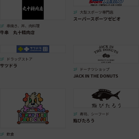
1F
大型スポーツ専門店
スーパースポーツゼビオ
1F
串焼き、丼、肉料理
牛串 丸十精肉店
1F
ドラッグストア
サツドラ
1F
ドーナツショップ
JACK IN THE DONUTS
1F
寿司、シーフード
鮨びたろう
1F
飲食