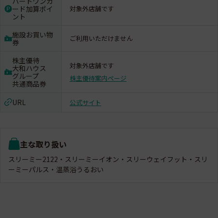
ハートワンカ
ード加算ポイ
対象外店舗です
ント
施設お買い物
ご利用いただけません
券
株主優待
対象外店舗です
大和ハウス
グループ
株主優待案内ページ
共通商品券
URL
公式サイト
主な取り扱い
スリーミー2122・スリーミーイオン・スリーウェイフット・スリ
ーミーパルス・温蒸浴うるおい