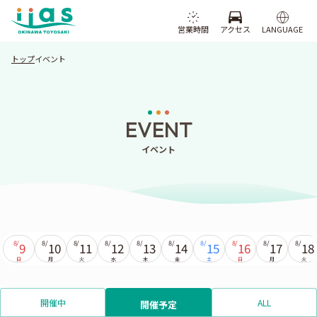
営業時間
アクセス
LANGUAGE
トップ
イベント
EVENT
イベント
8/
8/
8/
8/
8/
8/
8/
8/
8/
8/
9
10
11
12
13
14
15
16
17
18
日
月
火
水
木
金
土
日
月
火
開催中
ALL
開催予定